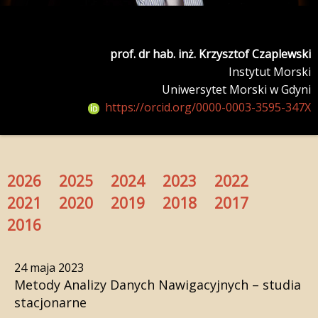
prof. dr hab. inż. Krzysztof Czaplewski
Instytut Morski
Uniwersytet Morski w Gdyni
https://orcid.org/0000-0003-3595-347X
2026
2025
2024
2023
2022
2021
2020
2019
2018
2017
2016
24 maja 2023
Metody Analizy Danych Nawigacyjnych – studia
stacjonarne