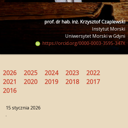
prof. dr hab. inż. Krzysztof Czaplewski
Instytut Morski
Uniwersytet Morski w Gdyni
https://orcid.org/0000-0003-3595-347X
2026
2025
2024
2023
2022
2021
2020
2019
2018
2017
2016
15 stycznia 2026
.